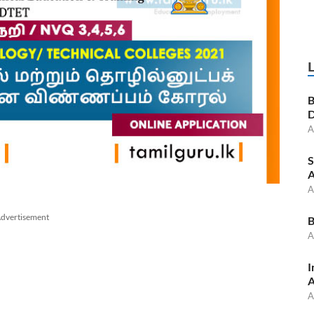
B
D
A
S
A
A
dvertisement
B
A
I
A
A