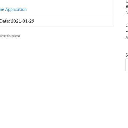
U
A
ne Application
A
 Date: 2021-01-29
U
–
dvertisement
A
S