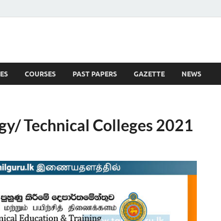
ES
COURSES
PAST PAPERS
GAZETTE
NEWS
 News
gy/ Technical Colleges 2021