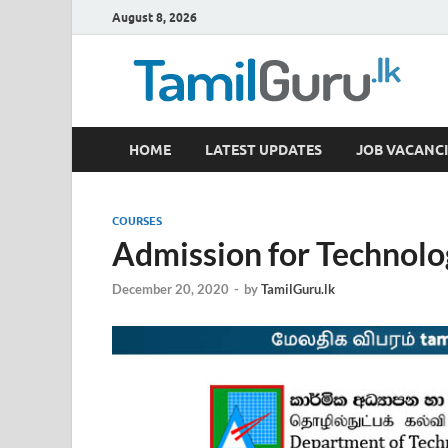
August 8, 2026
TamilGuru.lk
HOME
LATEST UPDATES
JOB VACANCI
Government Job Vacancies, Courses, Past Papers,
COURSES
Admission for Technolo
December 20, 2020
-
by
TamilGuru.lk