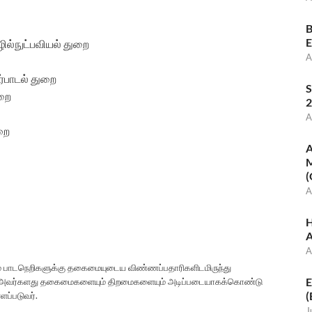
B
E
ில்நுட்பவியல் துறை
A
்பாடல் துறை
S
ுறை
2
A
றை
A
M
(
A
H
A
A
டும் பாடநெறிகளுக்கு தகைமையுடைய விண்ணப்பதாரிகளிடமிருந்து
E
்து அவர்களது தகைமைகளையும் திறமைகளையும் அடிப்படையாகக்கொண்டு
(
ப்படுவர்.
J