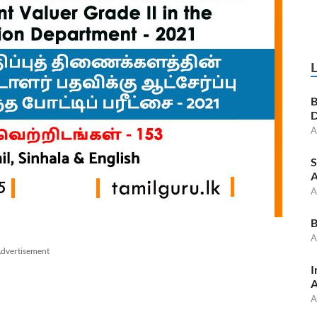
B
D
A
S
A
A
B
A
dvertisement
I
A
A