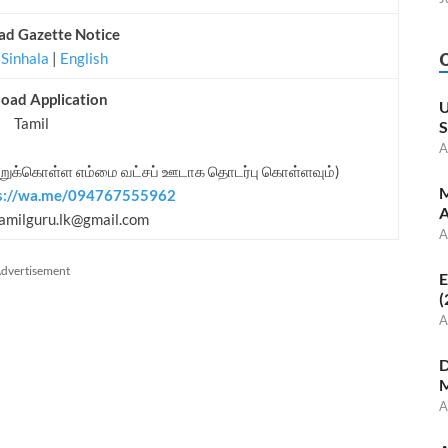
d Gazette Notice
|
Sinhala
|
English
oad Application
U
Tamil
S
A
றுக்கொள்ள எம்மை வட்சப் ஊடாக தொடர்பு கொள்ளவும்)
M
s://wa.me/094767555962
A
amilguru.lk@gmail.com
A
dvertisement
E
(
A
D
M
A