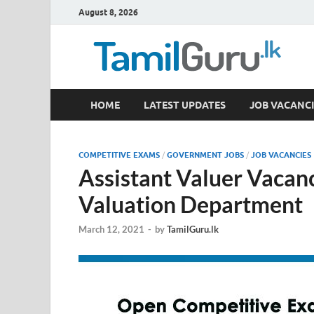
August 8, 2026
TamilGuru.lk
HOME
LATEST UPDATES
JOB VACANCI
Government Job Vacancies, Courses, Past Papers,
COMPETITIVE EXAMS
/
GOVERNMENT JOBS
/
JOB VACANCIES
Assistant Valuer Vacan
Valuation Department
March 12, 2021
-
by
TamilGuru.lk