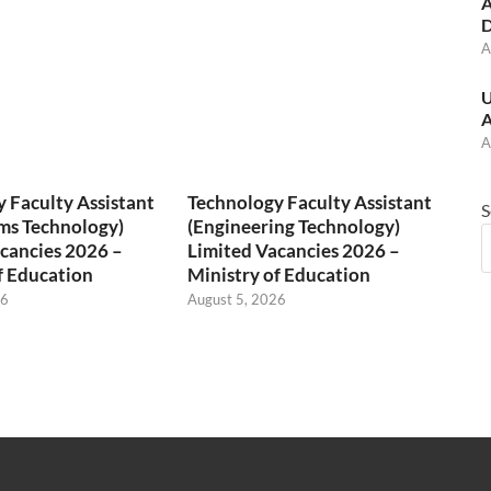
A
D
A
U
A
A
 Faculty Assistant
Technology Faculty Assistant
S
ms Technology)
(Engineering Technology)
cancies 2026 –
Limited Vacancies 2026 –
f Education
Ministry of Education
26
August 5, 2026