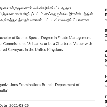
 ஆணைக்குழுவினால் அங்கீகரிக்கப்பட்ட ஆதன
B
ிஞ்ஞானமானி சிறப்புப் பட்டம்
அல்லது
ஐக்கிய இராச்சியத்தின்
E
 அங்கத்துவத்தைக் கொண்ட பட்டய விலை மதிப்பீட்டாளராக
A
S
2
achelor of Science Special Degree in Estate Management
A
ts Commission of Sri Lanka or be a Chartered Valuer with
tered Surveyors in the United Kingdom.
A
M
(
A
H
A
ganizations Examinations Branch, Department of
A
ulla”
E
(
Date : 2021-03-25
J