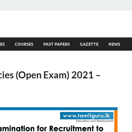
ES
COURSES
PAST PAPERS
GAZETTE
NEWS
 News
cies (Open Exam) 2021 –