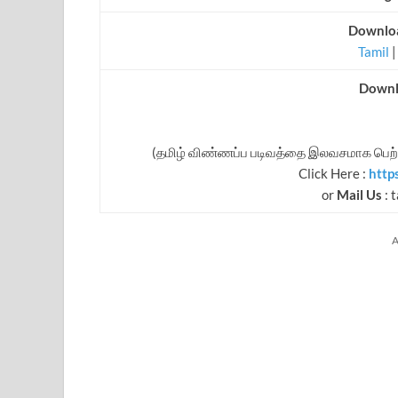
Downloa
Tamil
Downl
(தமிழ் விண்ணப்ப படிவத்தை இலவசமாக பெற்
Click Here :
http
or
Mail Us
:
t
A