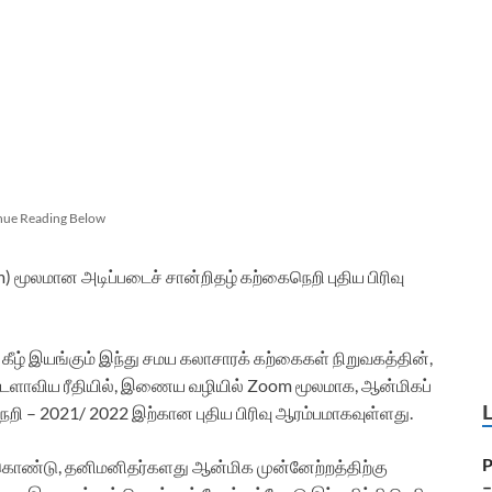
nue Reading Below
மூலமான அடிப்படைச் சான்றிதழ் கற்கைநெறி புதிய பிரிவு
ழ் இயங்கும் இந்து சமய கலாசாரக் கற்கைகள் நிறுவகத்தின்,
நாடளாவிய ரீதியில், இணைய வழியில் Zoom மூலமாக, ஆன்மிகப்
றி – 2021/ 2022 இற்கான புதிய பிரிவு ஆரம்பமாகவுள்ளது.
P
ொண்டு, தனிமனிதர்களது ஆன்மிக முன்னேற்றத்திற்கு
–