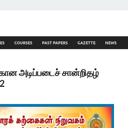
ES
COURSES
PAST PAPERS
GAZETTE
NEWS
 News
கான அடிப்படைச் சான்றிதழ்
22