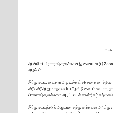
Conti
ஆன்மிகப் பிரசாரகர்களுக்கான இணைய வழி ( Zoom) 
ஆரம்பம்
இந்து சமய, கலாசார அலுவல்கள் திணைக்களத்தின் கீ
ஸ்ரீலஸ்ரீ ஆறுமுகநாவலர் பயிற்சி நிலையம் ஊடாக, 
பிரசாரகர்களுக்கான அடிப்படைச் சான்றிதழ் கற்கைநெ
இந்து சமயத்தின் ஆழமான தத்துவங்களை அறிந்துக