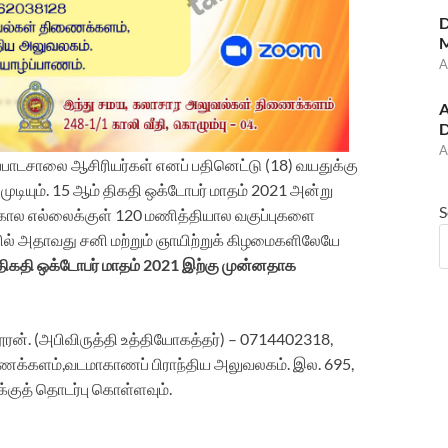
D
M
A
A
D
A
ப்பாடசாலை ஆசிரியர்கள் எனப் பதினெட்டு (18) வயதுக்கு
ற முடியும். 15 ஆம் திகதி ஒக்டோபர் மாதம் 2021 அன்று
S
 கால எல்லைக்குள் 120 மணித்தியால வகுப்புகளை
களில் அதாவது சனி மற்றும் ஞாயிற்றுக் கிழமைகளிலேயே
 திகதி ஒக்டோபர் மாதம் 2021 இற்கு முன்னதாக
ரன். (அபிவிருத்தி உத்தியோகத்தர்) – 0714402318,
ைக்களம்,வடமாகாணப் பிராந்திய அலுவலகம். இல. 695,
க்குத் தொடர்பு கொள்ளவும்.