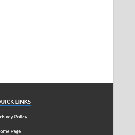
UICK LINKS
rivacy Policy
ome Page