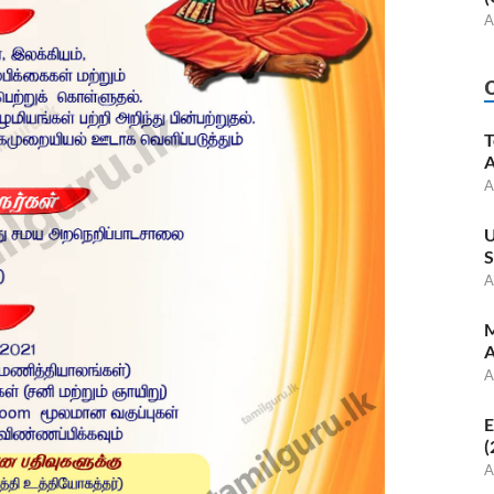
A
T
A
A
U
S
A
M
A
A
E
(
A