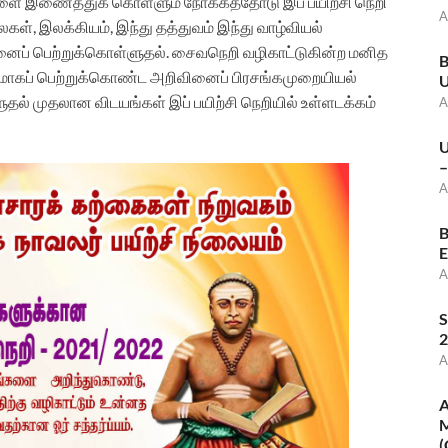
களை இணைத்துக் கொள்ளும் நோக்கத்தோடு இப் பயிற்சி நெறி
A
கள், இலக்கியம், இந்து தத்துவம் இந்து வாழ்வியல்
ினைப் பெற்றுக்கொள்ளுதல். சைவநெறி வழிகாட்டுகின்ற மனித
B
ூலமாகப் பெற்றுக்கொண்ட அறிவினைப் பிரசங்கமுறையியல்
U
ல் முதலான விடயங்கள் இப் பயிற்சி நெறியில் உள்ளடக்கம்
A
U
–
A
B
E
A
S
2
A
A
M
(