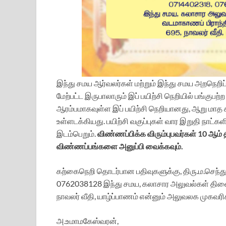
இந்து சமய ஆர்வலர்கள் மற்றும் இந்து சமய அறநெறி
மேற்பட்ட இருபாலாரும் இப் பயிற்சி நெறியில் பங்குபற்
ஆரம்பமாகவுள்ள இப் பயிற்சி நெறியானது, ஆறு மாத
உள்ளடக்கியது. பயிற்சி வகுப்புகள் வார இறுதி நாட்
இடம்பெறும்.
விண்ணப்பிக்க விரும்புபவர்கள் 10 ஆம்
விண்ணப்பங்களை அனுப்பி வைக்கவும்.
கற்கைநெறி தொடர்பான பதிவுகளுக்கு, திரு.ம.செந்தூ
0762038128 இந்து சமய, கலாசார அலுவல்கள் திண
நாவலர் வீதி, யாழ்ப்பாணம் என்னும் அலுவலக முகவரி
அ.உமாமகேஸ்வரன்,