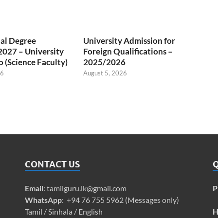
al Degree
University Admission for
027 – University
Foreign Qualifications –
 (Science Faculty)
2025/2026
26
August 5, 2026
CONTACT US
Q
Email
:
tamilguru.lk@gmail.com
P
WhatsApp
: +94 76 755 5962 (Messages only)
Tamil / Sinhala / English
H