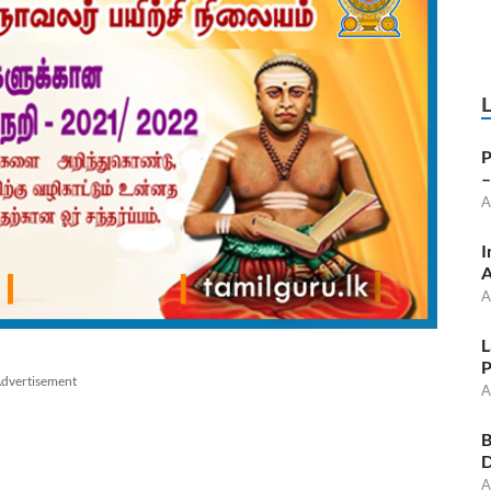
P
–
A
I
A
A
L
P
dvertisement
A
B
D
A