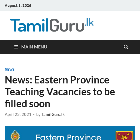
August 8, 2026
TamilG
Government Job
Vacancies,
Courses, Past
Papers, News
MAIN MENU
NEWS
News: Eastern Province
Teaching Vacancies to be
filled soon
April 23, 2021
-
by
TamilGuru.lk