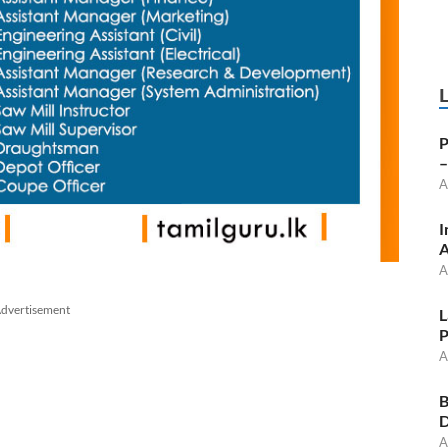
P
–
A
I
A
A
dvertisement
L
P
A
B
D
A