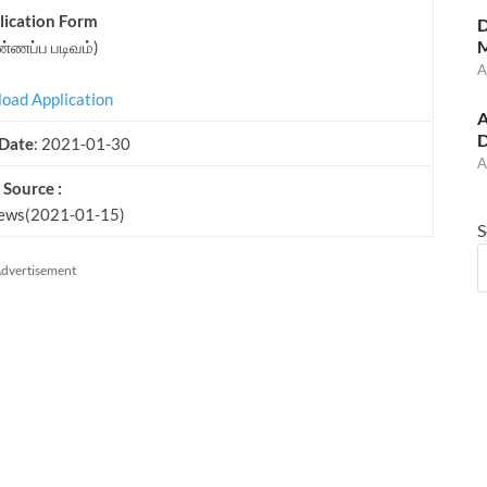
lication Form
D
M
்ணப்ப படிவம்)
A
oad Application
A
D
 Date
: 2021-01-30
A
Source :
News(2021-01-15)
S
dvertisement