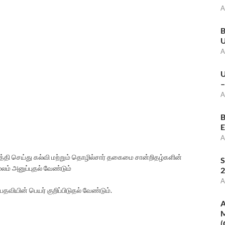
A
B
U
A
U
–
A
B
E
A
்தி செய்து கல்வி மற்றும் தொழில்சார் தகைமை சான்றிதழ்களின்
S
ூலம் அனுப்புதல் வேண்டும்
2
A
தவியின் பெயர் குறிப்பிடுதல் வேண்டும்.
A
M
(