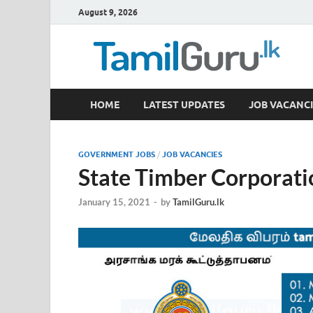
August 9, 2026
TamilGuru.lk
HOME
LATEST UPDATES
JOB VACANCI
Government Job Vacancies, Courses, Past Papers,
GOVERNMENT JOBS
/
JOB VACANCIES
State Timber Corporat
January 15, 2021
-
by
TamilGuru.lk