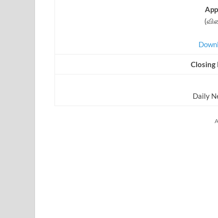
App
(விண
Downl
Closing
Daily 
A