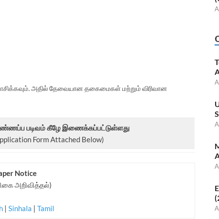
A
T
A
A
வாசிக்கவும். அதில் தேவையான தகைமைகள் மற்றும் விரிவான
U
S
A
விண்ணப்ப படிவம் கீழே இணைக்கப்பட்டுள்ளது
Application Form Attached Below)
M
A
A
aper Notice
ரிகை அறிவித்தல்)
E
(
sh
|
Sinhala
|
Tamil
A