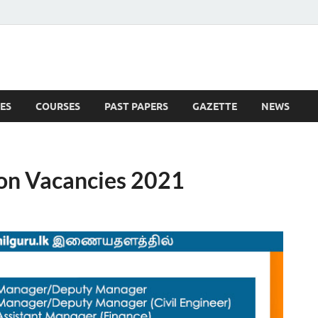
ES
COURSES
PAST PAPERS
GAZETTE
NEWS
 News
ion Vacancies 2021