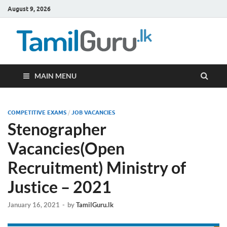
August 9, 2026
TamilG
Government Job
Vacancies,
Courses, Past
Papers, News
MAIN MENU
COMPETITIVE EXAMS
/
JOB VACANCIES
Stenographer
Vacancies(Open
Recruitment) Ministry of
Justice – 2021
January 16, 2021
-
by
TamilGuru.lk