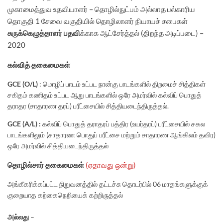
முகாமைத்துவ உதவியாளர் – தொழில்நுட்பம் அல்லாத பல்காரிய
தொகுதி 1 சேவை வகுதியில் தொழிலாளர் நியாயச் சபைகள்
சுருக்கெழுத்தாளர் பதவி
க்காக ஆட்சேர்த்தல் (திறந்த அடிப்படை) –
2020
கல்வித் தகைமைகள்
GCE (O/L)
: மொழிப் பாடம் உட்பட நான்கு பாடங்களில் திறமைச் சித்திகள்
சகிதம் கணிதம் உட்பட ஆறு பாடங்களில் ஒரே அமர்வில் கல்விப் பொதுத்
தராதர (சாதாரண தரப்) பரீட்சையில் சித்தியடைந்திருத்தல்.
GCE (A/L) :
கல்விப் பொதுத் தராதரப் பத்திர (உயர்தரப்) பரீட்சையில் சகல
பாடங்களிலும் (சாதாரண பொதுப் பரீட்சை மற்றும் சாதாரண ஆங்கிலம் தவிர)
ஒரே அமர்வில் சித்தியடைந்திருத்தல்
தொழில்சார் தகைமைகள்
(ஏதாவது ஒன்று)
அங்கீகரிக்கப்பட்ட நிறுவனத்தில் தட்டச்சு தொடர்பில் 06 மாதங்களுக்குக்
குறையாத கற்கைநெறியைக் கற்றிருத்தல்
அல்லது
–