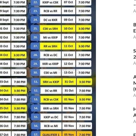
–
A
B
E
A
S
2
A
A
M
(
A
H
A
A
E