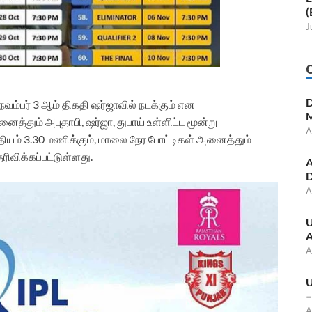
(
J
D
வம்பர் 3 ஆம் திகதி ஷர்ஜாவில் நடக்கும் என
M
த்தும் அபுதாபி, ஷர்ஜா, துபாய் உள்ளிட்ட மூன்று
A
மதியம் 3.30 மணிக்கும், மாலை நேர போட்டிகள் அனைத்தும்
ரிவிக்கப்பட்டுள்ளது.
A
D
A
U
A
A
U
–
A