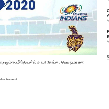
C
A
A
F
R
A
S
்த முறை மும்பை இந்தியன்ஸ் அணி கோப்பை வெல்லுமா என
dvertisement