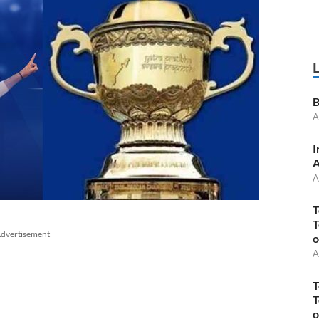
B
A
I
A
A
T
T
dvertisement
o
A
T
T
o