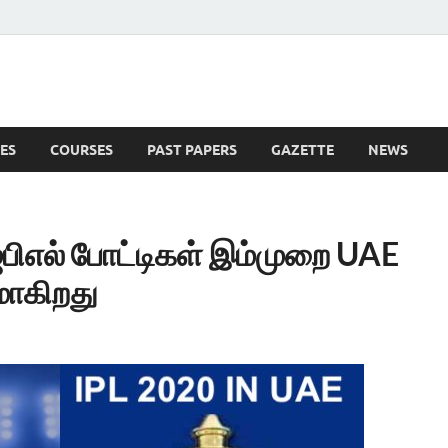
ES
COURSES
PAST PAPERS
GAZETTE
NEWS
 News
ஐபிஎல் போட்டிகள் இம்முறை UAE
மாகிறது