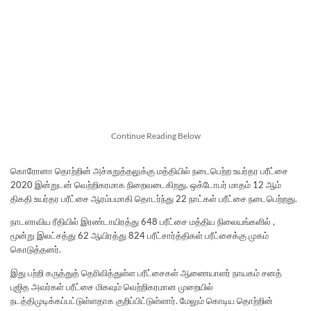
Continue Reading Below
கொரோனா தொற்றின் அச்சுறுத்தலுக்கு மத்தியில் நடைபெற்ற உயர்தர பரீட்சை
2020 இன்றுடன் வெற்றிகரமாக நிறைவடைகிறது. ஒக்டோபர் மாதம் 12 ஆம்
திகதி உயர்தர பரீட்சை ஆரம்பமாகி தொடர்ந்து 22 நாட்கள் பரீட்சை நடைபெற்றது.
நாடளாவிய ரீதியில் இரண்டாயிரத்து 648 பரீட்சை மத்திய நிலையங்களில் ,
மூன்று இலட்சத்து 62 ஆயிரத்து 824 பரீட்சார்த்திகள் பரீட்சைக்கு முகம்
கொடுத்தனர்.
இது பற்றி கருத்துத் தெரிவித்துள்ள பரீட்சைகள் ஆணையாளர் நாயகம் சனத்
புஜித அவர்கள் பரீட்சை மிகவும் வெற்றிகரமான முறையில்
நடத்திமுடிக்கப்பட்டுள்ளதாக குறிப்பிட்டுள்ளார். மேலும் கொடிய தொற்றின்