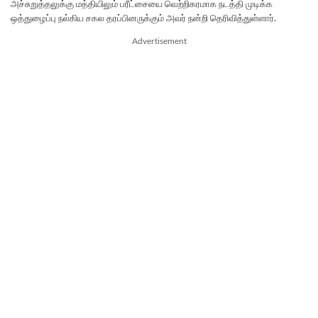
அச்சுறுத்தலுக்கு மத்தியிலும் பரீட்சையை வெற்றிகரமாக நடத்தி முடிக்க
ஒத்துழைப்பு நல்கிய சகல தரப்பினருக்கும் அவர் நன்றி தெரிவித்துள்ளார்.
Advertisement