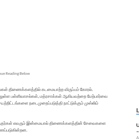
nue Reading Below
வல்கள் திணைக்களத்தில் கடமையாற்ற விருப்பம் கோரல்.
லுள்ள பள்ளிவாசல்கள், மத்ரசாக்கள் ஆகியவற்றை மேற்பார்வை
்றிட்டங்களை நடைமுறைப்படுத்தி நாட்டுக்கும் முஸ்லிம்
கத்தர்கள் எவரும் இன்மையால் திணைக்களத்தின் சேவைகளை
U
ாணப்படுகின்றன.
–
A