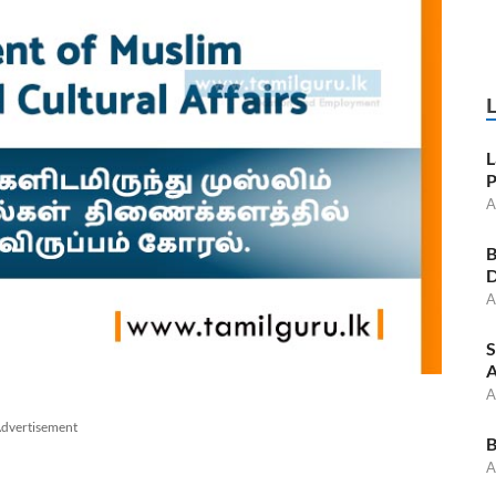
L
P
A
B
D
A
S
A
A
dvertisement
B
A