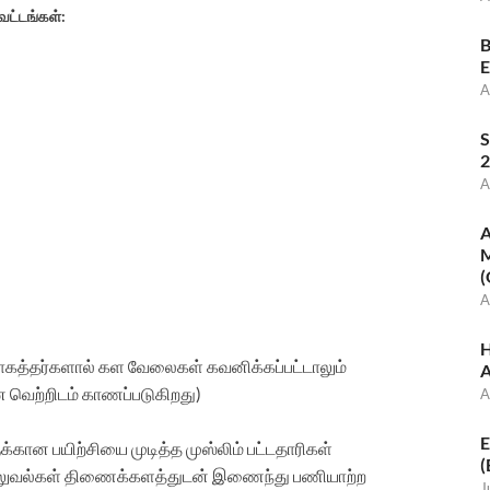
வட்டங்கள்:
B
E
A
S
2
A
A
M
(
A
H
கத்தர்களால் கள வேலைகள் கவனிக்கப்பட்டாலும்
A
 வெற்றிடம் காணப்படுகிறது)
A
E
கான பயிற்சியை முடித்த முஸ்லிம் பட்டதாரிகள்
(
ட்டலுவல்கள் திணைக்களத்துடன் இணைந்து பணியாற்ற
J