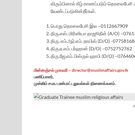
விரும்பினால் கீழ் காணப்படும் தொலைபேச
வேண்டப்படுகின்றீர்கள்.
பொது தொலைபேசி இல –0112667909
திரு.எஸ். மிரிஸியா தாஜூதீன் (A/O) –076
திரு. எம்.ஆர்.எம். றாயிஸ் (D/O) -0775816
திரு.ஏ.எம். பர்ஹான் (D/O) –0752752762
திரு.ஜே.எம். பிஸ்ருல் ஹாபி (D/O) –07646
மின்னஞ்சல் முகவரி –
director@muslimaffairs.gov.lk
பணிப்பாளர்,
முஸ்லிம் சமய பண்பாட்டலுவல்கள் திணைக்களம்.
A