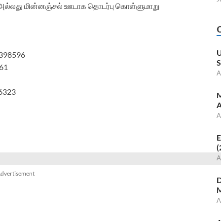
ி அல்லது மின்னஞ்சல் ஊடாக தொடர்பு கொள்ளுமாறு
U
1398596
S
861
A
06323
M
A
A
E
(
A
dvertisement
D
M
A