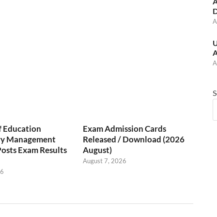
A
D
A
U
A
A
S
f Education
Exam Admission Cards
ry Management
Released / Download (2026
Posts Exam Results
August)
August 7, 2026
26