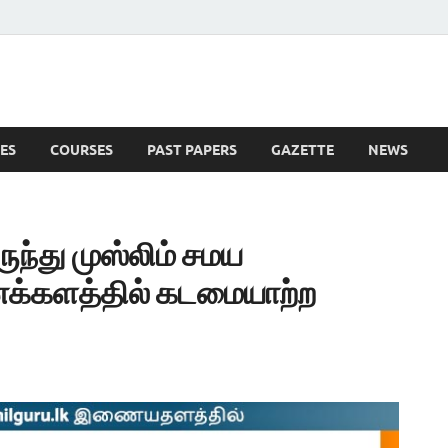
ES
COURSES
PAST PAPERS
GAZETTE
NEWS
 News
ுந்து முஸ்லிம் சமய
க்களத்தில் கடமையாற்ற