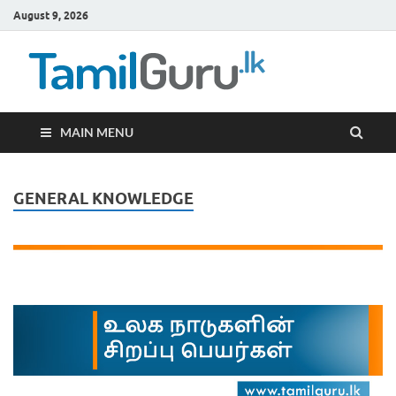
August 9, 2026
TamilG
Government Job
Vacancies,
Courses, Past
Papers, News
MAIN MENU
GENERAL KNOWLEDGE