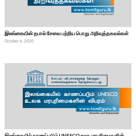
இலங்கையின் தபால் சேவை பற்றிய பொது அறிவுத்தகவல்கள்
October 6, 2020
இலங்கையில் காணப்படும் UNESCO உலக மரபுரிமைகளின்